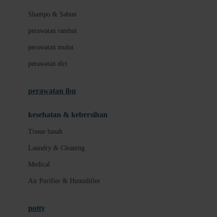
London Taxi
Shampo & Sabun
Love To Dream
perawatan rambut
perawatan mulut
M
perawatan diri
Magformers
Mama's Choice
perawatan ibu
Mamas&Papas
kesehatan & kebersihan
Mamaway
Tissue basah
Maxi Cosi
Laundry & Cleaning
Megabloks
Medical
Micro
Air Purifier & Humidifier
MiDeer
Mimi & Lula
potty
Mini Monkey