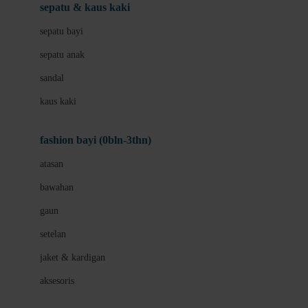
Beauty Barn
sepatu & kaus kaki
Bio Oil
sepatu bayi
Biolane
sepatu anak
Bite Fighters
sandal
Bizzi Growin
kaus kaki
Blackmores
fashion bayi (0bln-3thn)
Blooming Marvellous
atasan
Bonnels
bawahan
Bravado
gaun
Bruder
setelan
Brush Baby
jaket & kardigan
Buds Organics
aksesoris
Bugaboo
Buggygear