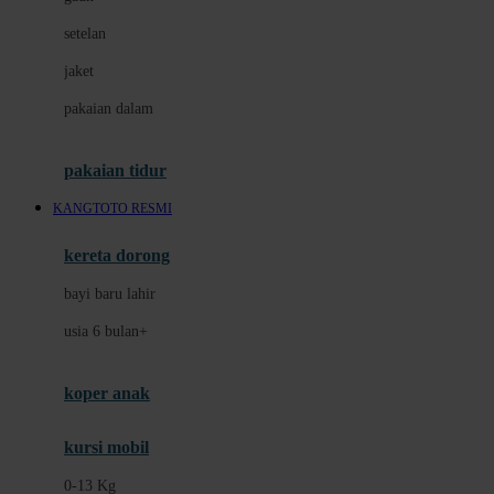
Dae Organics
setelan
Docare
jaket
Doona
pakaian dalam
Down To Earth
Drew
pakaian tidur
Dr. Brown's
KANGTOTO RESMI
E
kereta dorong
ELC
bayi baru lahir
Ergobaby
usia 6 bulan+
Expert Care
koper anak
Ezyroller
kursi mobil
F
0-13 Kg