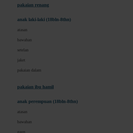
pakaian renang
Bumkins
anak laki-laki (18bln-8thn)
C
atasan
Cetaphil
bawahan
Chicco
setelan
Childlife
jaket
Clevamama
pakaian dalam
Cocolatte
Cottonseeds
pakaian ibu hamil
Cozy N Safe
anak perempuan (18bln-8thn)
Crane
atasan
Cybex
bawahan
D
gaun