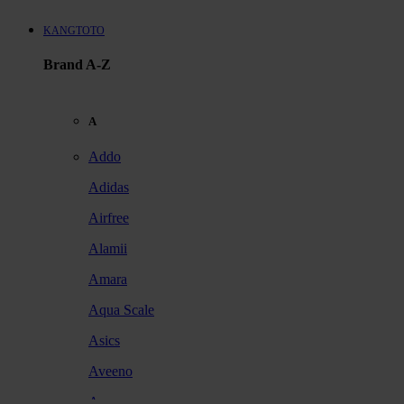
KANGTOTO
Brand A-Z
A
Addo
Adidas
Airfree
Alamii
Amara
Aqua Scale
Asics
Aveeno
Awan