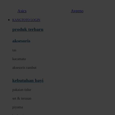
Asics
Aveeno
KANGTOTO LOGIN
produk terbaru
aksesoris
tas
kacamata
aksesoris rambut
kebutuhan bayi
pakaian tidur
set & terusan
piyama