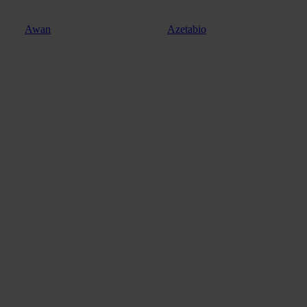
Awan
Azetabio