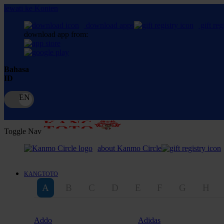
lewati ke Konten
download apps
gift reg
download app from:
Bahasa
ID
Toggle Nav
about Kanmo Circle
KANGTOTO
A
B
C
D
E
F
G
H
Addo
Adidas