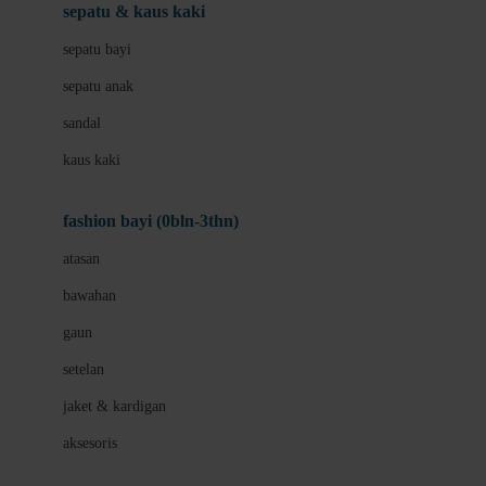
Beauty Barn
sepatu & kaus kaki
Bio Oil
sepatu bayi
Biolane
sepatu anak
Bite Fighters
sandal
Bizzi Growin
kaus kaki
Blackmores
fashion bayi (0bln-3thn)
Blooming Marvellous
atasan
Bonnels
bawahan
Bravado
gaun
Bruder
setelan
Brush Baby
jaket & kardigan
Buds Organics
aksesoris
Bugaboo
Buggygear