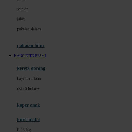
Dae Organics
setelan
Docare
jaket
Doona
pakaian dalam
Down To Earth
Drew
pakaian tidur
Dr. Brown's
KANGTOTO RESMI
E
kereta dorong
ELC
bayi baru lahir
Ergobaby
usia 6 bulan+
Expert Care
koper anak
Ezyroller
kursi mobil
F
0-13 Kg