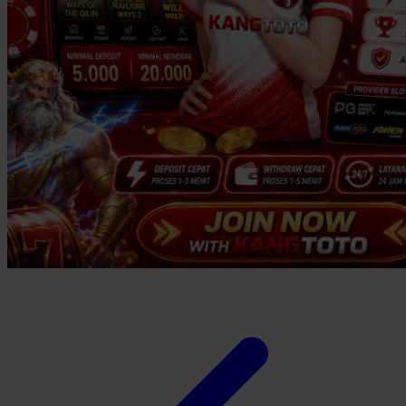
Xootz
Y
Yamatoya
Z
Zaxy
Zoggs
0-9
4Moms
59S