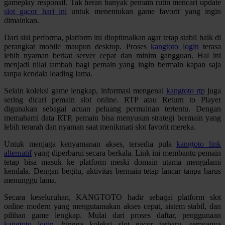
gameplay responsif. Tak heran banyak pemain rutin mencari update
Squishmallows
slot gacor hari ini
untuk menentukan game favorit yang ingin
dimainkan.
Starbooks
Dari sisi performa, platform ini dioptimalkan agar tetap stabil baik di
Stick-O
perangkat mobile maupun desktop. Proses
kangtoto login
terasa
lebih nyaman berkat server cepat dan minim gangguan. Hal ini
Stokke
menjadi nilai tambah bagi pemain yang ingin bermain kapan saja
tanpa kendala loading lama.
Sudocrem
Selain koleksi game lengkap, informasi mengenai
kangtoto rtp
juga
Sumimo
sering dicari pemain slot online. RTP atau Return to Player
digunakan sebagai acuan peluang permainan tertentu. Dengan
Sunnylife
memahami data RTP, pemain bisa menyusun strategi bermain yang
lebih terarah dan nyaman saat menikmati slot favorit mereka.
Sun-Staches
Untuk menjaga kenyamanan akses, tersedia pula
kangtoto link
Swimava
alternatif
yang diperbarui secara berkala. Link ini membantu pemain
tetap bisa masuk ke platform meski domain utama mengalami
T
kendala. Dengan begitu, aktivitas bermain tetap lancar tanpa harus
menunggu lama.
Tommee Tippee
Secara keseluruhan, KANGTOTO hadir sebagai platform slot
Trunki
online modern yang mengutamakan akses cepat, sistem stabil, dan
pilihan game lengkap. Mulai dari proses daftar, penggunaan
Tutti Bambini
kangtoto login
, hingga koleksi slot gacor terbaru, semuanya