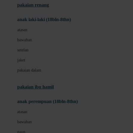
pakaian renang
Bumkins
anak laki-laki (18bln-8thn)
C
atasan
Cetaphil
bawahan
Chicco
setelan
Childlife
jaket
Clevamama
pakaian dalam
Cocolatte
Cottonseeds
pakaian ibu hamil
Cozy N Safe
anak perempuan (18bln-8thn)
Crane
atasan
Cybex
bawahan
D
gaun