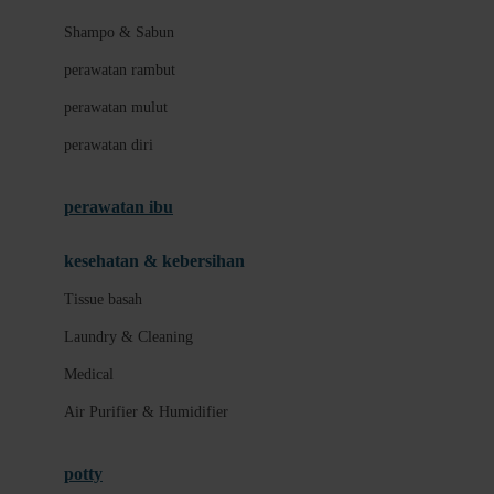
London Taxi
Shampo & Sabun
Love To Dream
perawatan rambut
perawatan mulut
M
perawatan diri
Magformers
Mama's Choice
perawatan ibu
Mamas&Papas
kesehatan & kebersihan
Mamaway
Tissue basah
Maxi Cosi
Laundry & Cleaning
Megabloks
Medical
Micro
Air Purifier & Humidifier
MiDeer
Mimi & Lula
potty
Mini Monkey