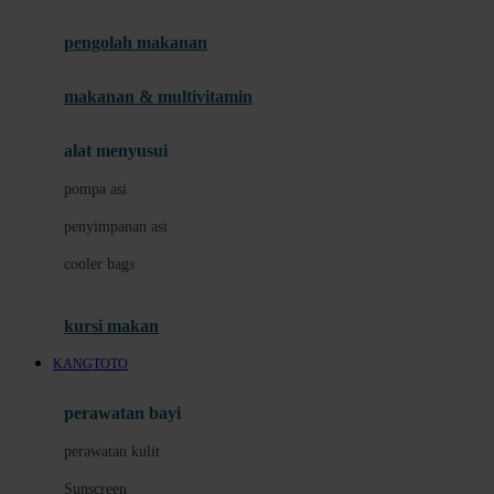
Joie
pengolah makanan
Joolz
Jujube
makanan & multivitamin
K
alat menyusui
Kiddycuts
pompa asi
Kumon
penyimpanan asi
L
cooler bags
Leapfrog
kursi makan
Leclerc
KANGTOTO
Lee Vierra
Lillebaby
perawatan bayi
Little Bird Told Me
perawatan kulit
Little Miss Janis
Sunscreen