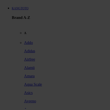
KANGTOTO
Brand A-Z
A
Addo
Adidas
Airfree
Alamii
Amara
Aqua Scale
Asics
Aveeno
Awan