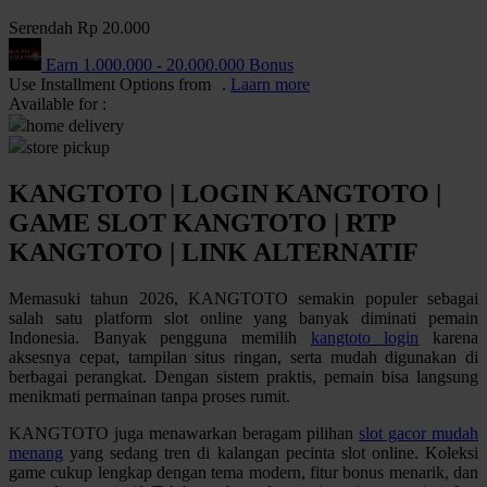
Serendah
Rp 20.000
Q
Earn
1.000.000
-
20.000.000
Bonus
QV Baby
Use Installment Options from
.
Laarn more
Available for :
R
home delivery
store pickup
Real Shades
KANGTOTO | LOGIN KANGTOTO |
Red Castle
GAME SLOT KANGTOTO | RTP
Ribbon Madness
KANGTOTO | LINK ALTERNATIF
S
Memasuki tahun 2026, KANGTOTO semakin populer sebagai
salah satu platform slot online yang banyak diminati pemain
Sebamed
Indonesia. Banyak pengguna memilih
kangtoto login
karena
aksesnya cepat, tampilan situs ringan, serta mudah digunakan di
Silver Cross
berbagai perangkat. Dengan sistem praktis, pemain bisa langsung
Simply Idea
menikmati permainan tanpa proses rumit.
Skip Hop
KANGTOTO juga menawarkan beragam pilihan
slot gacor mudah
menang
yang sedang tren di kalangan pecinta slot online. Koleksi
Spectra
game cukup lengkap dengan tema modern, fitur bonus menarik, dan