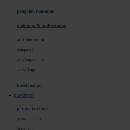
Joie
pengolah makanan
Joolz
Jujube
makanan & multivitamin
K
alat menyusui
Kiddycuts
pompa asi
Kumon
penyimpanan asi
L
cooler bags
Leapfrog
kursi makan
Leclerc
KANGTOTO
Lee Vierra
Lillebaby
perawatan bayi
Little Bird Told Me
perawatan kulit
Little Miss Janis
Sunscreen