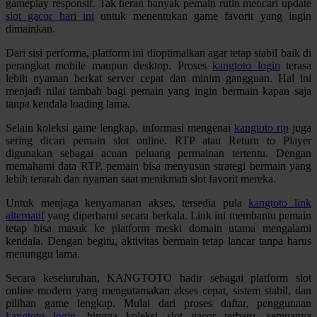
gameplay responsif. Tak heran banyak pemain rutin mencari update
Squishmallows
slot gacor hari ini
untuk menentukan game favorit yang ingin
dimainkan.
Starbooks
Dari sisi performa, platform ini dioptimalkan agar tetap stabil baik di
Stick-O
perangkat mobile maupun desktop. Proses
kangtoto login
terasa
lebih nyaman berkat server cepat dan minim gangguan. Hal ini
Stokke
menjadi nilai tambah bagi pemain yang ingin bermain kapan saja
tanpa kendala loading lama.
Sudocrem
Selain koleksi game lengkap, informasi mengenai
kangtoto rtp
juga
Sumimo
sering dicari pemain slot online. RTP atau Return to Player
digunakan sebagai acuan peluang permainan tertentu. Dengan
Sunnylife
memahami data RTP, pemain bisa menyusun strategi bermain yang
lebih terarah dan nyaman saat menikmati slot favorit mereka.
Sun-Staches
Untuk menjaga kenyamanan akses, tersedia pula
kangtoto link
Swimava
alternatif
yang diperbarui secara berkala. Link ini membantu pemain
tetap bisa masuk ke platform meski domain utama mengalami
T
kendala. Dengan begitu, aktivitas bermain tetap lancar tanpa harus
menunggu lama.
Tommee Tippee
Secara keseluruhan, KANGTOTO hadir sebagai platform slot
Trunki
online modern yang mengutamakan akses cepat, sistem stabil, dan
pilihan game lengkap. Mulai dari proses daftar, penggunaan
Tutti Bambini
kangtoto login
, hingga koleksi slot gacor terbaru, semuanya