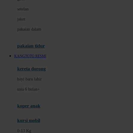
Dae Organics
setelan
Docare
jaket
Doona
pakaian dalam
Down To Earth
Drew
pakaian tidur
Dr. Brown's
KANGTOTO RESMI
E
kereta dorong
ELC
bayi baru lahir
Ergobaby
usia 6 bulan+
Expert Care
koper anak
Ezyroller
kursi mobil
F
0-13 Kg