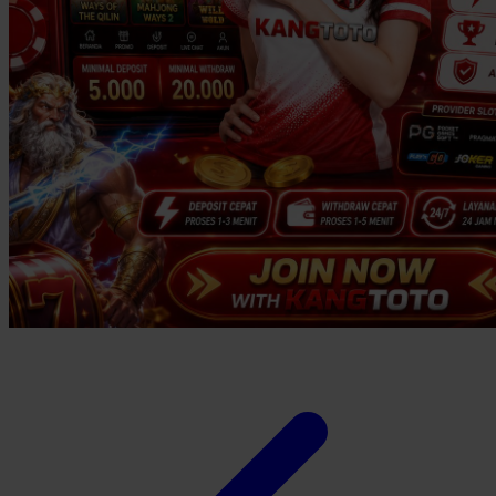
Xootz
Y
Yamatoya
Z
Zaxy
Zoggs
0-9
4Moms
59S