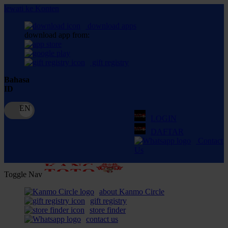
lewati ke Konten
download apps
download app from:
gift registry
Bahasa
ID
LOGIN
DAFTAR
Contact
Us
Toggle Nav
about Kanmo Circle
gift registry
store finder
contact us