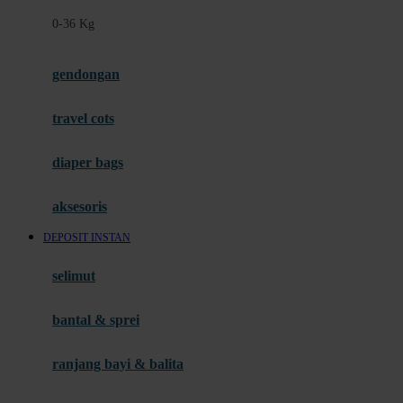
Felt So Sweet
0-36 Kg
Fisher Price
Flipper
gendongan
Friends Of Sally
travel cots
G
diaper bags
Gb
Geko
aksesoris
Graco
DEPOSIT INSTAN
Gund
selimut
H
bantal & sprei
Habbie
Haenim
ranjang bayi & balita
Happy Horse