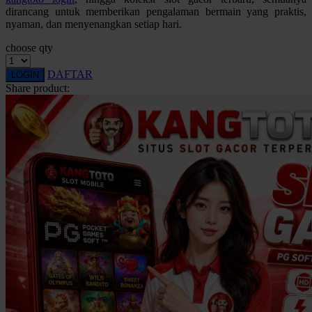
dirancang untuk memberikan pengalaman bermain yang praktis,
Twistshake
nyaman, dan menyenangkan setiap hari.
TY Toys
choose qty
U
DAFTAR
LOGIN
Share product:
V
Veja
Vitaflow
Vtech
W
Waterland
Wellness
X