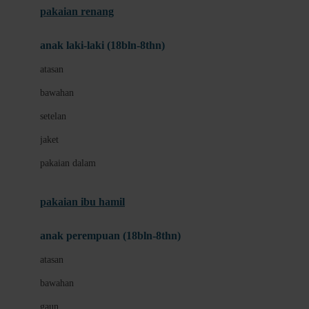
pakaian renang
Bumkins
anak laki-laki (18bln-8thn)
C
atasan
Cetaphil
bawahan
Chicco
setelan
Childlife
jaket
Clevamama
pakaian dalam
Cocolatte
Cottonseeds
pakaian ibu hamil
Cozy N Safe
anak perempuan (18bln-8thn)
Crane
atasan
Cybex
bawahan
D
gaun