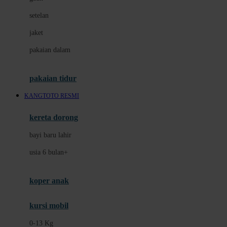
Dae Organics
setelan
Docare
jaket
Doona
pakaian dalam
Down To Earth
Drew
pakaian tidur
Dr. Brown's
KANGTOTO RESMI
E
kereta dorong
ELC
bayi baru lahir
Ergobaby
usia 6 bulan+
Expert Care
koper anak
Ezyroller
kursi mobil
F
0-13 Kg