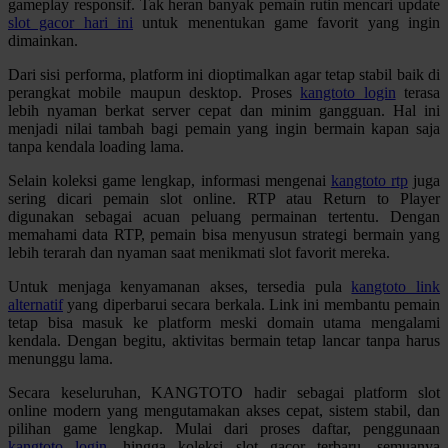
gameplay responsif. Tak heran banyak pemain rutin mencari update
Squishmallows
slot gacor hari ini
untuk menentukan game favorit yang ingin
dimainkan.
Starbooks
Dari sisi performa, platform ini dioptimalkan agar tetap stabil baik di
Stick-O
perangkat mobile maupun desktop. Proses
kangtoto login
terasa
lebih nyaman berkat server cepat dan minim gangguan. Hal ini
Stokke
menjadi nilai tambah bagi pemain yang ingin bermain kapan saja
tanpa kendala loading lama.
Sudocrem
Selain koleksi game lengkap, informasi mengenai
kangtoto rtp
juga
Sumimo
sering dicari pemain slot online. RTP atau Return to Player
digunakan sebagai acuan peluang permainan tertentu. Dengan
Sunnylife
memahami data RTP, pemain bisa menyusun strategi bermain yang
lebih terarah dan nyaman saat menikmati slot favorit mereka.
Sun-Staches
Untuk menjaga kenyamanan akses, tersedia pula
kangtoto link
Swimava
alternatif
yang diperbarui secara berkala. Link ini membantu pemain
tetap bisa masuk ke platform meski domain utama mengalami
T
kendala. Dengan begitu, aktivitas bermain tetap lancar tanpa harus
menunggu lama.
Tommee Tippee
Secara keseluruhan, KANGTOTO hadir sebagai platform slot
Trunki
online modern yang mengutamakan akses cepat, sistem stabil, dan
pilihan game lengkap. Mulai dari proses daftar, penggunaan
Tutti Bambini
kangtoto login
, hingga koleksi slot gacor terbaru, semuanya