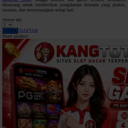
dirancang untuk memberikan pengalaman bermain yang praktis,
Twistshake
nyaman, dan menyenangkan setiap hari.
TY Toys
choose qty
U
DAFTAR
LOGIN
Share product:
V
Veja
Vitaflow
Vtech
W
Waterland
Wellness
X