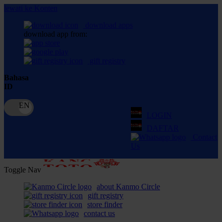
lewati ke Konten
download apps
download app from:
gift registry
Bahasa
ID
LOGIN
DAFTAR
Contact
Us
Toggle Nav
about Kanmo Circle
gift registry
store finder
contact us