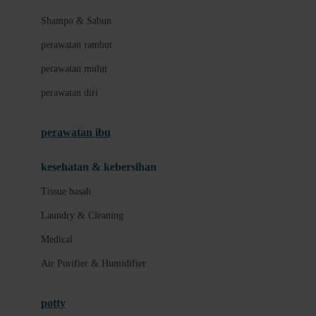
London Taxi
Shampo & Sabun
Love To Dream
perawatan rambut
perawatan mulut
M
perawatan diri
Magformers
Mama's Choice
perawatan ibu
Mamas&Papas
kesehatan & kebersihan
Mamaway
Tissue basah
Maxi Cosi
Laundry & Cleaning
Megabloks
Medical
Micro
Air Purifier & Humidifier
MiDeer
Mimi & Lula
potty
Mini Monkey