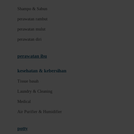
London Taxi
Shampo & Sabun
Love To Dream
perawatan rambut
perawatan mulut
M
perawatan diri
Magformers
Mama's Choice
perawatan ibu
Mamas&Papas
kesehatan & kebersihan
Mamaway
Tissue basah
Maxi Cosi
Laundry & Cleaning
Megabloks
Medical
Micro
Air Purifier & Humidifier
MiDeer
Mimi & Lula
potty
Mini Monkey