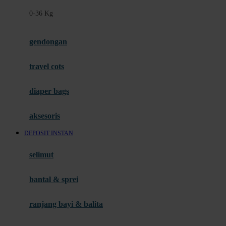
Felt So Sweet
0-36 Kg
Fisher Price
Flipper
gendongan
Friends Of Sally
travel cots
G
diaper bags
Gb
Geko
aksesoris
Graco
DEPOSIT INSTAN
Gund
selimut
H
bantal & sprei
Habbie
Haenim
ranjang bayi & balita
Happy Horse