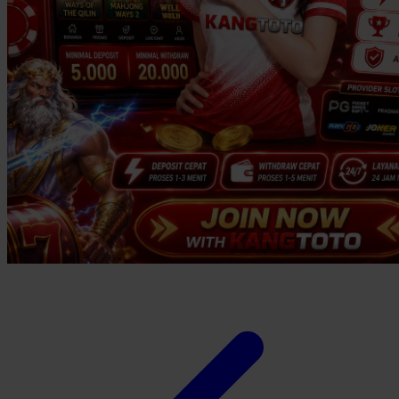
Xootz
Y
Yamatoya
Z
Zaxy
Zoggs
0-9
4Moms
59S