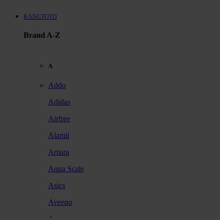
KANGTOTO
Brand A-Z
A
Addo
Adidas
Airfree
Alamii
Amara
Aqua Scale
Asics
Aveeno
Awan