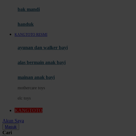
Moby
bak mandi
Momami
handuk
Mothercare
KANGTOTO RESMI
Mustela
ayunan dan walker bayi
My Buddy Tag
My K
alas bermain anak bayi
N
mainan anak bayi
Naif
mothercare toys
Nike
elc toys
Nordic Natural
KANGTOTO
Nuby
Akun Saya
Nuna
Masuk
Cari