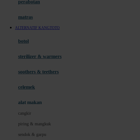
perabotan
Happy Tummy
Hauck
matras
Havaianas
ALTERNATIF KANGTOTO
Hegen
botol
Hot Wheels
sterilizer & warmers
Hybrid
soothers & teethers
I
Inlacta DHA
celemek
Interlac
alat makan
Ivenet
cangkir
J
piring & mangkuk
Jack N Jill
sendok & garpu