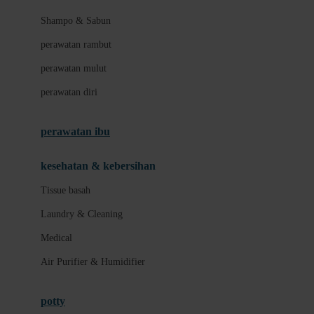
London Taxi
Shampo & Sabun
Love To Dream
perawatan rambut
perawatan mulut
M
perawatan diri
Magformers
Mama's Choice
perawatan ibu
Mamas&Papas
kesehatan & kebersihan
Mamaway
Tissue basah
Maxi Cosi
Laundry & Cleaning
Megabloks
Medical
Micro
Air Purifier & Humidifier
MiDeer
Mimi & Lula
potty
Mini Monkey