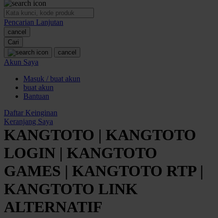
O
Pencarian Lanjutan
Oh Ma Grain
cancel
Okiedog
Cari
cancel
P
Akun Saya
Masuk / buat akun
Peachy
buat akun
Phil & Ted's
Bantuan
Philips Avent
Daftar Keinginan
Keranjang Saya
Pigeon
KANGTOTO | KANGTOTO
Playgro
LOGIN | KANGTOTO
Poled Global
GAMES | KANGTOTO RTP |
Ponycycle
KANGTOTO LINK
Puma
ALTERNATIF
Pureats