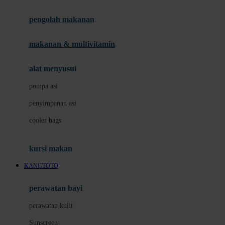
Joie
pengolah makanan
Joolz
Jujube
makanan & multivitamin
K
alat menyusui
Kiddycuts
pompa asi
Kumon
penyimpanan asi
L
cooler bags
Leapfrog
kursi makan
Leclerc
KANGTOTO
Lee Vierra
Lillebaby
perawatan bayi
Little Bird Told Me
perawatan kulit
Little Miss Janis
Sunscreen