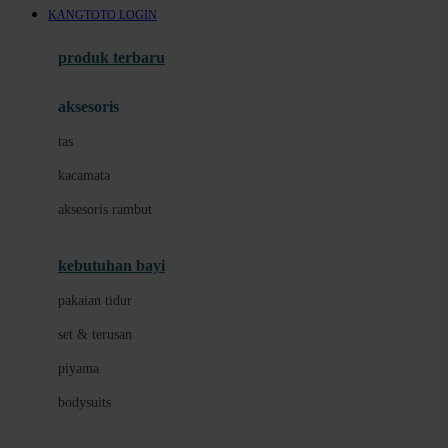
KANGTOTO LOGIN
Azetabio
produk terbaru
B
aksesoris
Baabaasheepz
tas
Babiators
kacamata
Baby Dove
aksesoris rambut
Baby Jogger
Baby Rovega
kebutuhan bayi
Babybee
pakaian tidur
Banana Boat
set & terusan
Banz
piyama
Barbie
bodysuits
Beaba