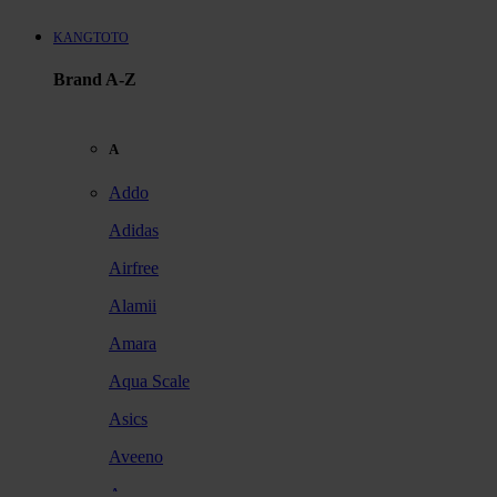
KANGTOTO
Brand A-Z
A
Addo
Adidas
Airfree
Alamii
Amara
Aqua Scale
Asics
Aveeno
Awan