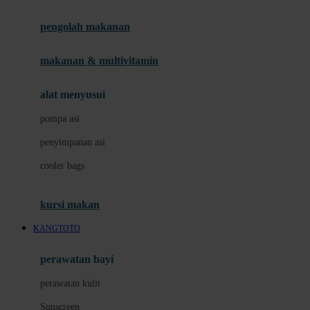
Joie
pengolah makanan
Joolz
Jujube
makanan & multivitamin
K
alat menyusui
Kiddycuts
pompa asi
Kumon
penyimpanan asi
L
cooler bags
Leapfrog
kursi makan
Leclerc
KANGTOTO
Lee Vierra
Lillebaby
perawatan bayi
Little Bird Told Me
perawatan kulit
Little Miss Janis
Sunscreen