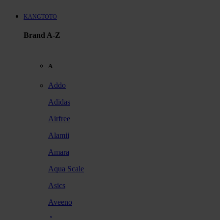
KANGTOTO
Brand A-Z
A
Addo
Adidas
Airfree
Alamii
Amara
Aqua Scale
Asics
Aveeno
Awan