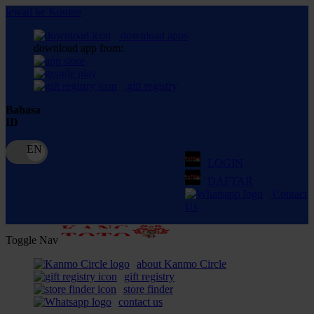
lewati ke Konten
download apps
download app from:
gift registry
Bahasa
ID
LOGIN
DAFTAR
Contact
Us
Toggle Nav
about Kanmo Circle
gift registry
store finder
contact us