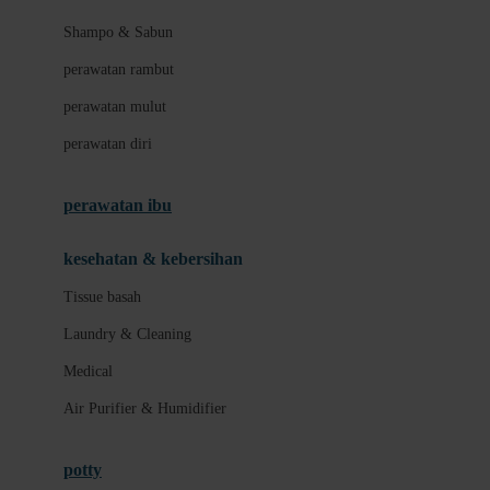
London Taxi
Shampo & Sabun
Love To Dream
perawatan rambut
perawatan mulut
M
perawatan diri
Magformers
Mama's Choice
perawatan ibu
Mamas&Papas
kesehatan & kebersihan
Mamaway
Tissue basah
Maxi Cosi
Laundry & Cleaning
Megabloks
Medical
Micro
Air Purifier & Humidifier
MiDeer
Mimi & Lula
potty
Mini Monkey