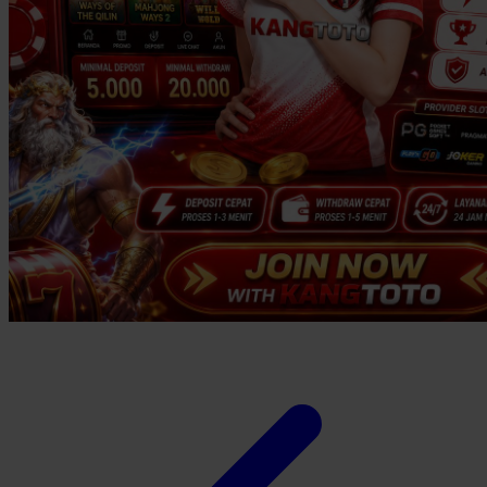
Xootz
Y
Yamatoya
Z
Zaxy
Zoggs
0-9
4Moms
59S