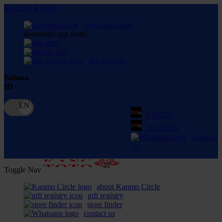
lewati ke Konten
download apps
download app from:
gift registry
Bahasa
ID
LOGIN
DAFTAR
Contact
Us
Toggle Nav
about Kanmo Circle
gift registry
store finder
contact us