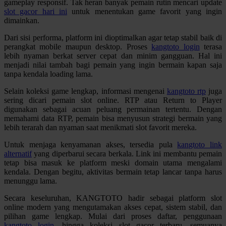
gameplay responsif. Tak heran banyak pemain rutin mencari update
Squishmallows
slot gacor hari ini
untuk menentukan game favorit yang ingin
dimainkan.
Starbooks
Dari sisi performa, platform ini dioptimalkan agar tetap stabil baik di
Stick-O
perangkat mobile maupun desktop. Proses
kangtoto login
terasa
lebih nyaman berkat server cepat dan minim gangguan. Hal ini
Stokke
menjadi nilai tambah bagi pemain yang ingin bermain kapan saja
tanpa kendala loading lama.
Sudocrem
Selain koleksi game lengkap, informasi mengenai
kangtoto rtp
juga
Sumimo
sering dicari pemain slot online. RTP atau Return to Player
digunakan sebagai acuan peluang permainan tertentu. Dengan
Sunnylife
memahami data RTP, pemain bisa menyusun strategi bermain yang
lebih terarah dan nyaman saat menikmati slot favorit mereka.
Sun-Staches
Untuk menjaga kenyamanan akses, tersedia pula
kangtoto link
Swimava
alternatif
yang diperbarui secara berkala. Link ini membantu pemain
tetap bisa masuk ke platform meski domain utama mengalami
T
kendala. Dengan begitu, aktivitas bermain tetap lancar tanpa harus
menunggu lama.
Tommee Tippee
Secara keseluruhan, KANGTOTO hadir sebagai platform slot
Trunki
online modern yang mengutamakan akses cepat, sistem stabil, dan
pilihan game lengkap. Mulai dari proses daftar, penggunaan
Tutti Bambini
kangtoto login
, hingga koleksi slot gacor terbaru, semuanya