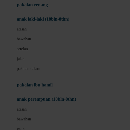
pakaian renang
Bumkins
anak laki-laki (18bln-8thn)
C
atasan
Cetaphil
bawahan
Chicco
setelan
Childlife
jaket
Clevamama
pakaian dalam
Cocolatte
Cottonseeds
pakaian ibu hamil
Cozy N Safe
anak perempuan (18bln-8thn)
Crane
atasan
Cybex
bawahan
D
gaun