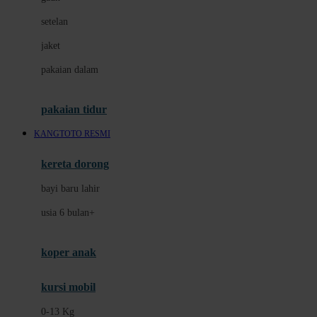
Dae Organics
setelan
Docare
jaket
Doona
pakaian dalam
Down To Earth
Drew
pakaian tidur
Dr. Brown's
KANGTOTO RESMI
E
kereta dorong
ELC
bayi baru lahir
Ergobaby
usia 6 bulan+
Expert Care
koper anak
Ezyroller
kursi mobil
F
0-13 Kg