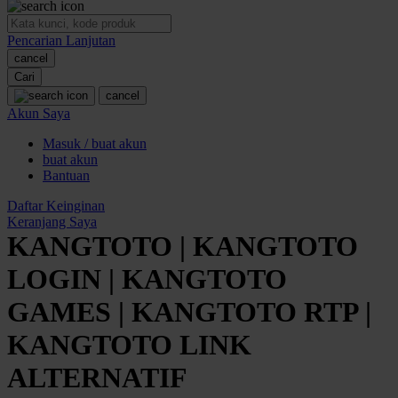
O
Pencarian Lanjutan
Oh Ma Grain
cancel
Okiedog
Cari
cancel
P
Akun Saya
Masuk / buat akun
Peachy
buat akun
Phil & Ted's
Bantuan
Philips Avent
Daftar Keinginan
Keranjang Saya
Pigeon
KANGTOTO | KANGTOTO
Playgro
LOGIN | KANGTOTO
Poled Global
GAMES | KANGTOTO RTP |
Ponycycle
KANGTOTO LINK
Puma
ALTERNATIF
Pureats