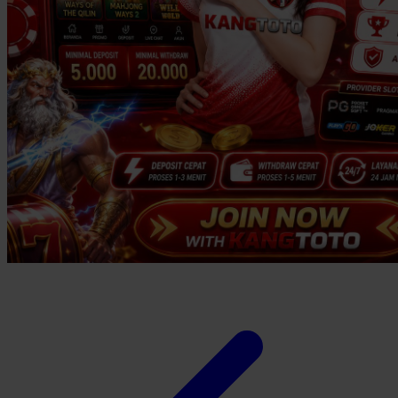
Xootz
Y
Yamatoya
Z
Zaxy
Zoggs
0-9
4Moms
59S