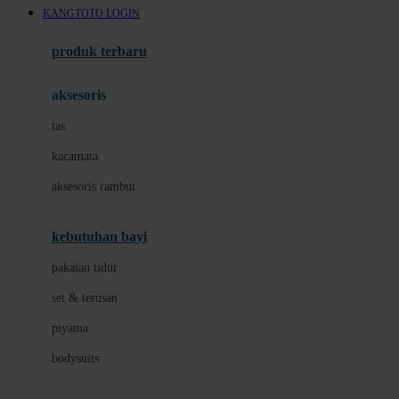
KANGTOTO LOGIN
Azetabio
produk terbaru
B
aksesoris
Baabaasheepz
tas
Babiators
kacamata
Baby Dove
aksesoris rambut
Baby Jogger
Baby Rovega
kebutuhan bayi
Babybee
pakaian tidur
Banana Boat
set & terusan
Banz
piyama
Barbie
bodysuits
Beaba