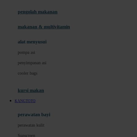
Joie
pengolah makanan
Joolz
Jujube
makanan & multivitamin
K
alat menyusui
Kiddycuts
pompa asi
Kumon
penyimpanan asi
L
cooler bags
Leapfrog
kursi makan
Leclerc
KANGTOTO
Lee Vierra
Lillebaby
perawatan bayi
Little Bird Told Me
perawatan kulit
Little Miss Janis
Sunscreen